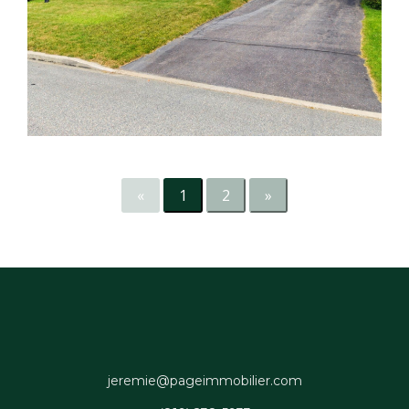
«
1
2
»
jeremie@pageimmobilier.com