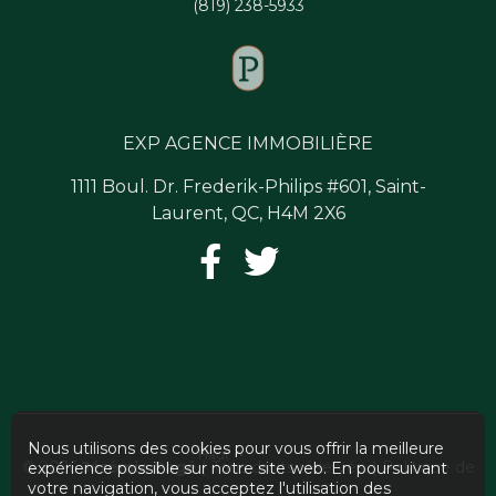
(819) 238-5933
EXP AGENCE IMMOBILIÈRE
1111 Boul. Dr. Frederik-Philips #601, Saint-
Laurent, QC, H4M 2X6
Nous utilisons des cookies pour vous offrir la meilleure
Haut
© 2026
Jérémie Pagé
| Tous droits réservés. |
Politique de
expérience possible sur notre site web. En poursuivant
votre navigation, vous acceptez l'utilisation des