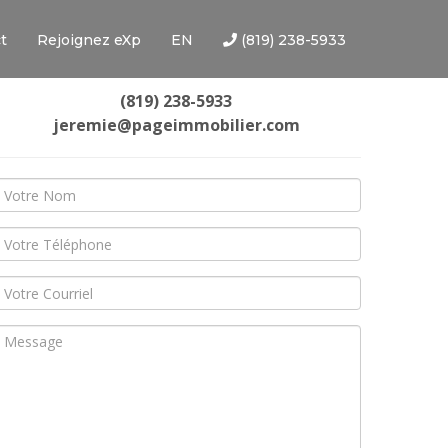
t
Rejoignez eXp
EN
(819) 238-5933
(819) 238-5933
jeremie@pageimmobilier.com