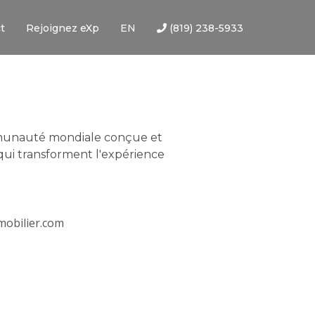
t
Rejoignez eXp
EN
(819) 238-5933
munauté mondiale conçue et
qui transforment l'expérience
obilier.com