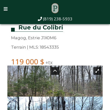
(819) 238-5933
Rue du Colibri
Magog, Estrie J1X0M6
Terrain | MLS: 18543335
119 000 $
+tx