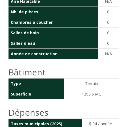
Aire Habitable
N/A
Nb. de pièces
0
Chambres à coucher
0
Salles de bain
0
Salles d'eau
0
Année de construction
N/A
Bâtiment
Type
Terrain
Superficie
1393.6 MC
Dépenses
Taxes municipales (2025)
$ 94 / année