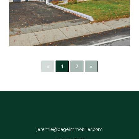
«
1
2
»
jeremie@pageimmobilier.com