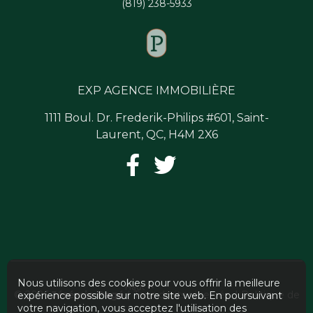
(819) 238-5933
EXP AGENCE IMMOBILIÈRE
1111 Boul. Dr. Frederik-Philips #601, Saint-
Laurent, QC, H4M 2X6
Nous utilisons des cookies pour vous offrir la meilleure
Haut
© 2026
Jérémie Pagé
| Tous droits réservés. |
Politique de
expérience possible sur notre site web. En poursuivant
votre navigation, vous acceptez l'utilisation des