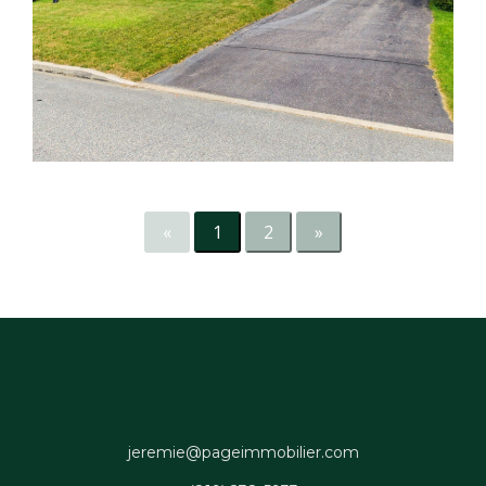
«
1
2
»
jeremie@pageimmobilier.com