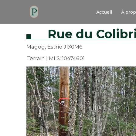
Accueil
À pro
Rue du Colibr
Magog, Estrie J1X0M6
Terrain | MLS: 10474601