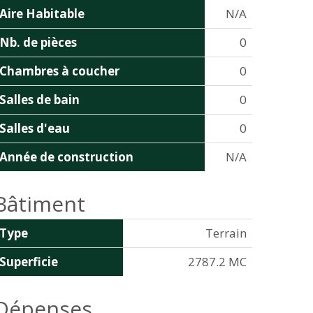
Aire Habitable
N/A
Nb. de pièces
0
Chambres à coucher
0
Salles de bain
0
Salles d'eau
0
Année de construction
N/A
Bâtiment
Type
Terrain
Superficie
2787.2 MC
Dépenses