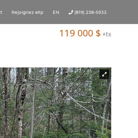
t
Rejoignez eXp
EN
(819) 238-5933
119 000 $
+tx